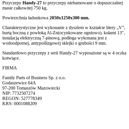
Przyczepy
Handy-27
to przyczepy niehamowane o dopuszczalnej
masie całkowitej 750 kg.
Powierzchnia ładunkowa
2050x1250x300 mm.
Charakterystyczne jest wykonanie z dyszlem w kształcie litery „V”,
burtą boczną z powłoką Al-Zn(ocynkowane ogniowo), kołami 13″,
instalacją elektryczną 7-pinową, podłoga wykonana jest z
wodoodpornej, antypoślizgowej sklejki o grubości 9 mm.
Standardowo przyczepy z serii Handy-27 wyposażone są w 4 oczka
kotwiące.
FIRMA
Family Parts of Business Sp. z o.o.
Godaszewice 64A
97-200 Tomaszów Mazowiecki
NIP: 7732507274
REGON: 527778349
KRS: 0001088209