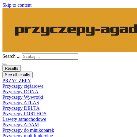
Skip to content
Search ...
Results
See all results
PRZYCZEPY
Przyczepy ciężarowe
Przyczepy DONA
Przyczepy Wywrotki
Przyczepy ATLAS
Przyczepy DELTA
Przyczepy PORTHOS
Lawety samochodowe
Przyczepy ADAM
Przyczepy do minikoparek
Przyczepy multifunkcyjne