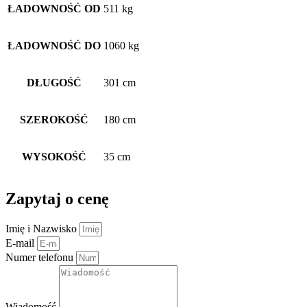
ŁADOWNOŚĆ OD
511 kg
ŁADOWNOŚĆ DO
1060 kg
DŁUGOŚĆ
301 cm
SZEROKOŚĆ
180 cm
WYSOKOŚĆ
35 cm
Zapytaj o cenę
Imię i Nazwisko
E-mail
Numer telefonu
Wiadomość