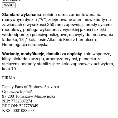
Wyślij
Standard wykonania
: solidna rama zamontowana na
masywnym dyszlu „”V””, zdejmowane aluminiowe burty na
zawiasach o wysokości 350 mm zapewniają prosty system
modułowy, podłoga wykonana z wysokiej jakości sklejki
wodoodpornej i przeciwpoślizgowe, uchwyty do mocowania
ładunku, 13 „” koła, osie Alko lub Knot z hamulcem.
Homologacja europejska.
Warianty, modyfikacje, dodatki za dopłatą:
koło wsporcze,
kliny, blokada zaczepu, amortyzatory osi, plandeka ze
stelażem, podpory stabilizujące, koło zapasowe z uchwytem,
koła 10.
FIRMA
Family Parts of Business Sp. z o.o.
Godaszewice 64A
97-200 Tomaszów Mazowiecki
NIP: 7732507274
REGON: 527778349
KRS: 0001088209