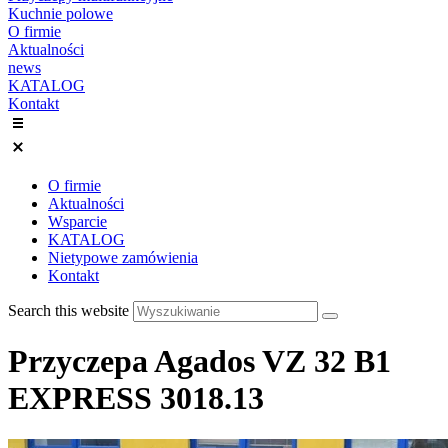
Kuchnie polowe
O firmie
Aktualności
news
KATALOG
Kontakt
O firmie
Aktualności
Wsparcie
KATALOG
Nietypowe zamówienia
Kontakt
Search this website
Przyczepa Agados VZ 32 B1
EXPRESS 3018.13