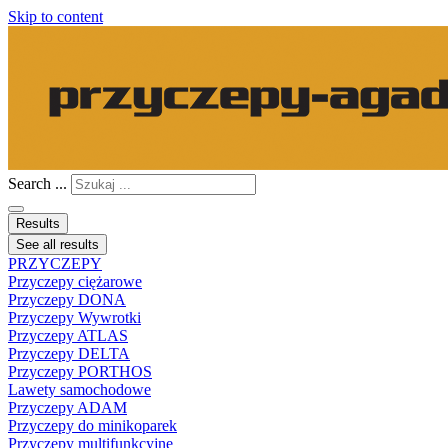
Skip to content
Search ...
Results
See all results
PRZYCZEPY
Przyczepy ciężarowe
Przyczepy DONA
Przyczepy Wywrotki
Przyczepy ATLAS
Przyczepy DELTA
Przyczepy PORTHOS
Lawety samochodowe
Przyczepy ADAM
Przyczepy do minikoparek
Przyczepy multifunkcyjne