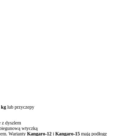
 kg
lub przyczepy
e z dyszlem
7-biegunową wtyczką
cem. Warianty
Kangaro-12
i
Kangaro-15
mają podłogę