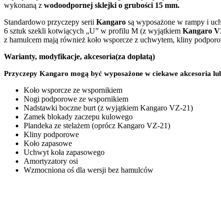
wykonaną z
wodoodpornej sklejki o grubości 15 mm.
Standardowo przyczepy serii
Kangaro
są wyposażone w rampy i uch
6 sztuk szekli kotwiących „U” w profilu M (z wyjątkiem
Kangaro V
z hamulcem mają również koło wsporcze z uchwytem, kliny podp
Warianty, modyfikacje, akcesoria(za dopłatą)
Przyczepy Kangaro mogą być wyposażone w ciekawe akcesoria lub
Koło wsporcze ze wspornikiem
Nogi podporowe ze wspornikiem
Nadstawki boczne burt (z wyjątkiem Kangaro VZ-21)
Zamek blokady zaczepu kulowego
Plandeka ze stelażem (oprócz Kangaro VZ-21)
Kliny podporowe
Koło zapasowe
Uchwyt koła zapasowego
Amortyzatory osi
Wzmocniona oś dla wersji bez hamulców