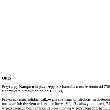
OPIS
Przyczepy
Kangaro
to przyczepy bez hamulca o masie brutto od
750
z hamulcem o masie brutto
do 1300 kg.
Przyczepy mają solidną, całkowicie spawaną konstrukcję, są dostępn
rurowym lub dyszlem w kształcie litery „V”, 13-calowymi kołami, 
w przyczepach bez hamulca i 13-biegunową w przyczepach z hamul