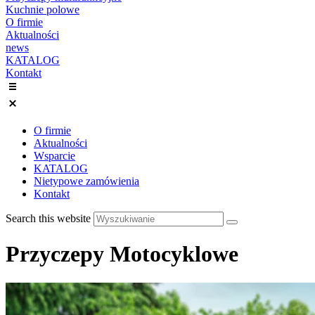
Kuchnie polowe
O firmie
Aktualności
news
KATALOG
Kontakt
O firmie
Aktualności
Wsparcie
KATALOG
Nietypowe zamówienia
Kontakt
Search this website
Przyczepy Motocyklowe