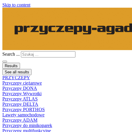
Skip to content
Search ...
Results
See all results
PRZYCZEPY
Przyczepy ciężarowe
Przyczepy DONA
Przyczepy Wywrotki
Przyczepy ATLAS
Przyczepy DELTA
Przyczepy PORTHOS
Lawety samochodowe
Przyczepy ADAM
Przyczepy do minikoparek
Przyczepy multifunkcyjne