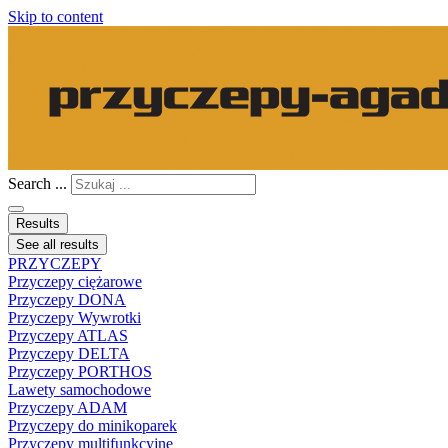
Skip to content
Search ...
Results
See all results
PRZYCZEPY
Przyczepy ciężarowe
Przyczepy DONA
Przyczepy Wywrotki
Przyczepy ATLAS
Przyczepy DELTA
Przyczepy PORTHOS
Lawety samochodowe
Przyczepy ADAM
Przyczepy do minikoparek
Przyczepy multifunkcyjne