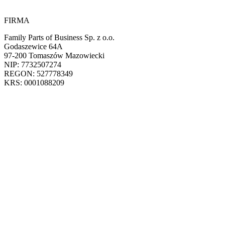
FIRMA
Family Parts of Business Sp. z o.o.
Godaszewice 64A
97-200 Tomaszów Mazowiecki
NIP: 7732507274
REGON: 527778349
KRS: 0001088209