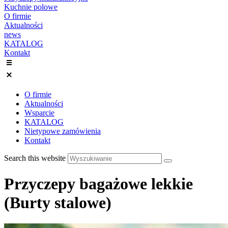
Kuchnie polowe
O firmie
Aktualności
news
KATALOG
Kontakt
O firmie
Aktualności
Wsparcie
KATALOG
Nietypowe zamówienia
Kontakt
Search this website
Przyczepy bagażowe lekkie
(Burty stalowe)