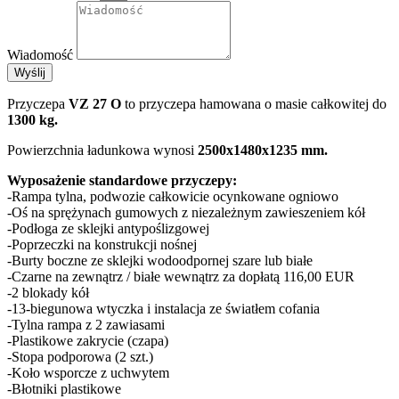
Wiadomość
Wyślij
Przyczepa
VZ 27 O
to przyczepa hamowana o masie całkowitej do
1300 kg.
Powierzchnia ładunkowa wynosi
2500x1480x1235 mm.
Wyposażenie standardowe przyczepy:
-Rampa tylna, podwozie całkowicie ocynkowane ogniowo
-Oś na sprężynach gumowych z niezależnym zawieszeniem kół
-Podłoga ze sklejki antypoślizgowej
-Poprzeczki na konstrukcji nośnej
-Burty boczne ze sklejki wodoodpornej szare lub białe
-Czarne na zewnątrz / białe wewnątrz za dopłatą 116,00 EUR
-2 blokady kół
-13-biegunowa wtyczka i instalacja ze światłem cofania
-Tylna rampa z 2 zawiasami
-Plastikowe zakrycie (czapa)
-Stopa podporowa (2 szt.)
-Koło wsporcze z uchwytem
-Błotniki plastikowe