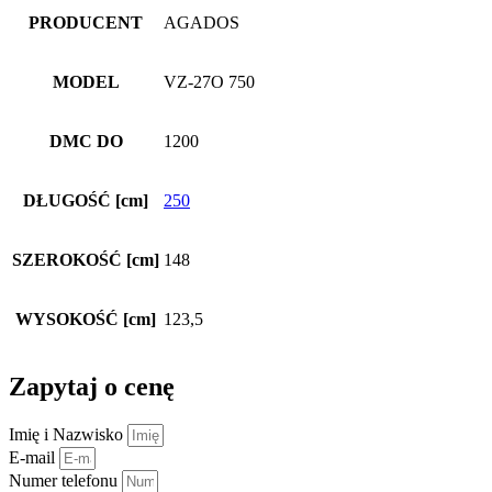
PRODUCENT
AGADOS
MODEL
VZ-27O 750
DMC DO
1200
DŁUGOŚĆ [cm]
250
SZEROKOŚĆ [cm]
148
WYSOKOŚĆ [cm]
123,5
Zapytaj o cenę
Imię i Nazwisko
E-mail
Numer telefonu