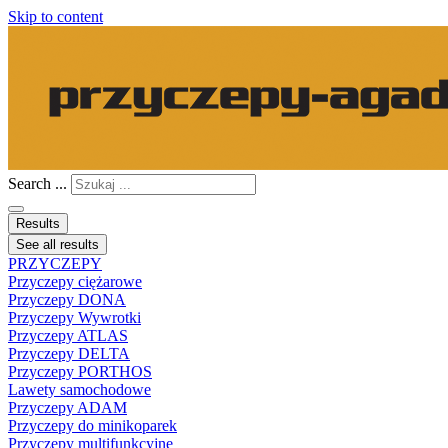
Skip to content
Search ...
Results
See all results
PRZYCZEPY
Przyczepy ciężarowe
Przyczepy DONA
Przyczepy Wywrotki
Przyczepy ATLAS
Przyczepy DELTA
Przyczepy PORTHOS
Lawety samochodowe
Przyczepy ADAM
Przyczepy do minikoparek
Przyczepy multifunkcyjne