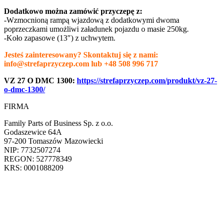
Dodatkowo można zamówić przyczepę z:
-Wzmocnioną rampą wjazdową z dodatkowymi dwoma
poprzeczkami umożliwi załadunek pojazdu o masie 250kg.
-Koło zapasowe (13″) z uchwytem.
Jesteś zainteresowany? Skontaktuj się z nami:
info@strefaprzyczep.com lub +48 508 996 717
VZ 27 O DMC 1300:
https://strefaprzyczep.com/produkt/vz-27-
o-dmc-1300/
FIRMA
Family Parts of Business Sp. z o.o.
Godaszewice 64A
97-200 Tomaszów Mazowiecki
NIP: 7732507274
REGON: 527778349
KRS: 0001088209