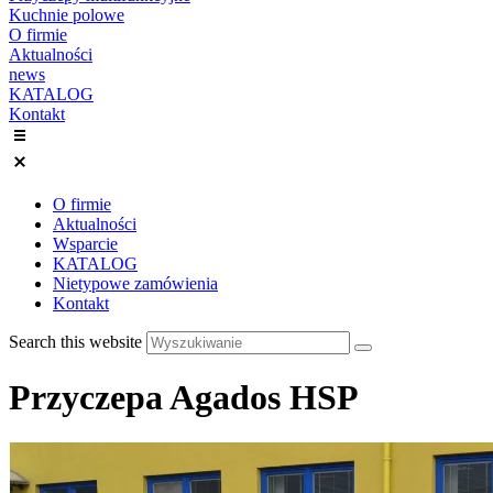
Kuchnie polowe
O firmie
Aktualności
news
KATALOG
Kontakt
O firmie
Aktualności
Wsparcie
KATALOG
Nietypowe zamówienia
Kontakt
Search this website
Przyczepa Agados HSP