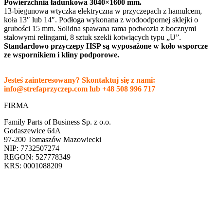
Powierzchnia ładunkowa 3040×1600 mm.
13-biegunowa wtyczka elektryczna w przyczepach z hamulcem,
koła 13″ lub 14″. Podłoga wykonana z wodoodpornej sklejki o
grubości 15 mm. Solidna spawana rama podwozia z bocznymi
stalowymi relingami, 8 sztuk szekli kotwiących typu „U”.
Standardowo przyczepy HSP są wyposażone w koło wsporcze
ze wspornikiem i kliny podporowe.
Jesteś zainteresowany? Skontaktuj się z nami:
info@strefaprzyczep.com lub +48 508 996 717
FIRMA
Family Parts of Business Sp. z o.o.
Godaszewice 64A
97-200 Tomaszów Mazowiecki
NIP: 7732507274
REGON: 527778349
KRS: 0001088209