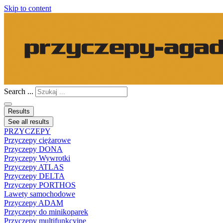
Skip to content
Search ...
Results
See all results
PRZYCZEPY
Przyczepy ciężarowe
Przyczepy DONA
Przyczepy Wywrotki
Przyczepy ATLAS
Przyczepy DELTA
Przyczepy PORTHOS
Lawety samochodowe
Przyczepy ADAM
Przyczepy do minikoparek
Przyczepy multifunkcyjne