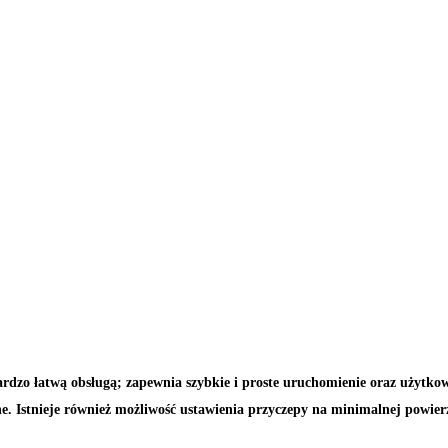
dzo łatwą obsługą; zapewnia szybkie i proste uruchomienie oraz użytkowa
ne. Istnieje również możliwość ustawienia przyczepy na minimalnej powier